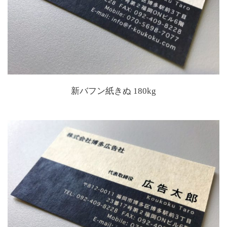
新バフン紙きぬ 180kg