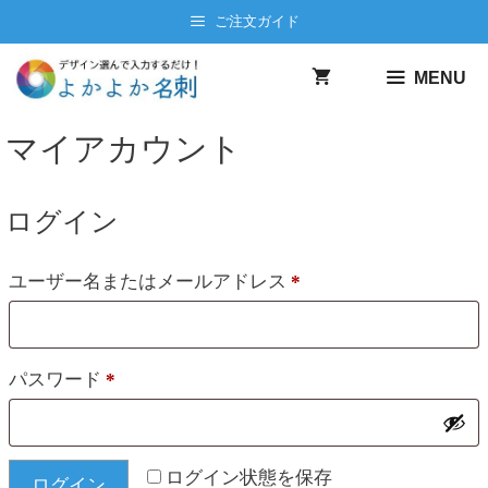
コ
ご注文ガイド
ン
テ
MENU
ン
ツ
マイアカウント
へ
ス
キ
ログイン
ッ
プ
必
ユーザー名またはメールアドレス
*
須
必
パスワード
*
須
ログイン状態を保存
ログイン