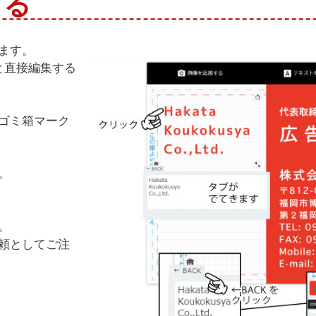
する
ます。
と直接編集する
ゴミ箱マーク
。
。
頼としてご注