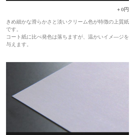
＋0円
きめ細かな滑らかさと淡いクリーム色が特徴の上質紙
です。
コート紙に比べ発色は落ちますが、温かいイメ―ジを
与えます。