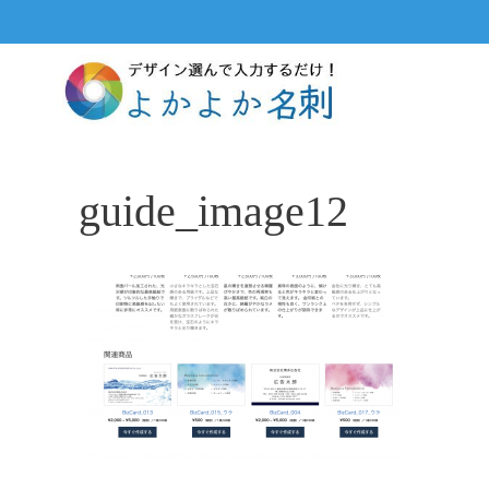
コ
ン
テ
ン
ツ
へ
ス
guide_image12
キ
ッ
プ