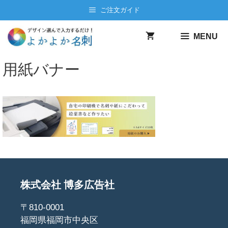
コ
ご注文ガイド
ン
テ
MENU
ン
ツ
用紙バナー
へ
ス
キ
ッ
プ
株式会社 博多広告社
〒810-0001
福岡県福岡市中央区