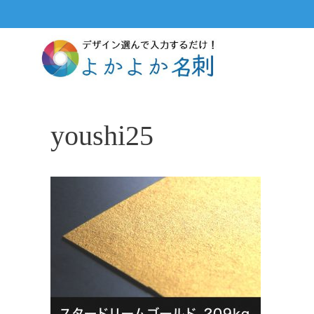
コ
ン
テ
ン
ツ
へ
ス
youshi25
キ
ッ
プ