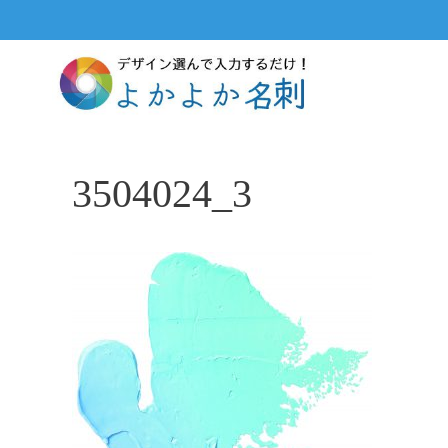
コ
ン
テ
ン
ツ
へ
ス
3504024_3
キ
ッ
プ