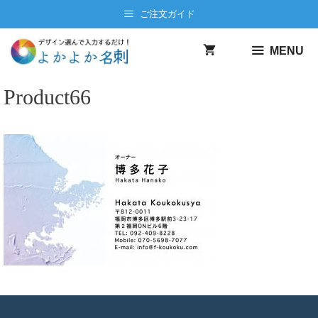
コ
ご注文ガイド
ン
テ
MENU
ン
ツ
Product66
へ
ス
キ
ッ
プ