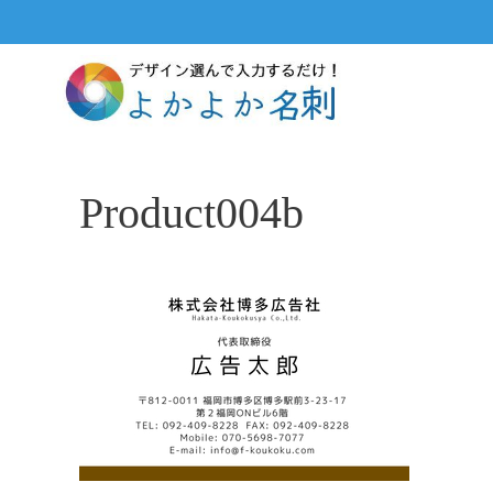
コ
ン
テ
ン
ツ
へ
ス
Product004b
キ
ッ
プ