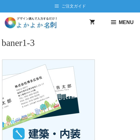
コ
ご注文ガイド
ン
テ
MENU
ン
ツ
baner1-3
へ
ス
キ
ッ
プ