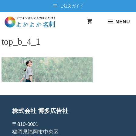
コ
ご注文ガイド
ン
テ
MENU
ン
ツ
top_b_4_1
へ
ス
キ
ッ
プ
株式会社 博多広告社
〒810-0001
福岡県福岡市中央区