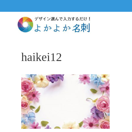
コ
ン
テ
ン
ツ
へ
ス
haikei12
キ
ッ
プ