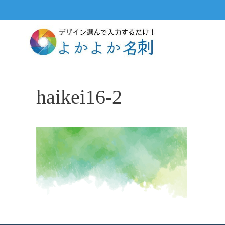
コ
ン
テ
ン
ツ
へ
ス
haikei16-2
キ
ッ
プ