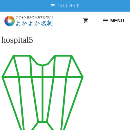
コ
ご注文ガイド
ン
テ
MENU
ン
ツ
hospital5
へ
ス
キ
ッ
プ