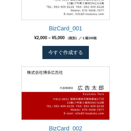
は
複
数
BizCard_001
の
バ
価
¥
2,000
–
¥
5,000
（税別）／１箱100枚
リ
格
エ
帯:
今すぐ作成する
¥2,000
ー
–
シ
¥5,000
こ
ョ
の
ン
商
が
品
あ
に
り
は
ま
複
す。
数
オ
BizCard_002
の
プ