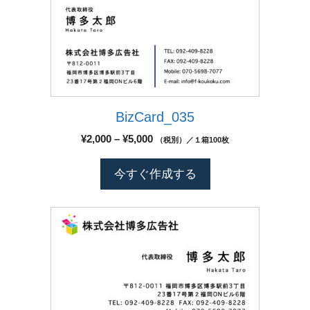
ン
ペ
商
が
ー
品
あ
ジ
に
り
か
は
ま
ら
複
す。
選
数
オ
択
BizCard_035
の
プ
で
バ
シ
価
¥
2,000
–
¥
5,000
（税別）／１箱100枚
き
リ
格
ョ
ま
エ
帯:
ン
今すぐ作成する
す
¥2,000
ー
は
–
シ
商
¥5,000
こ
ョ
品
の
ン
ペ
商
が
ー
品
あ
ジ
に
り
か
は
ま