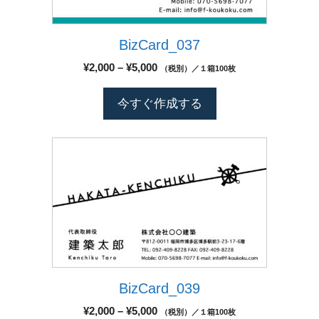
ら
複
す。
選
数
オ
択
BizCard_037
の
プ
で
バ
シ
価
¥
2,000
–
¥
5,000
（税別）／１箱100枚
き
リ
格
ョ
ま
エ
帯:
ン
今すぐ作成する
す
¥2,000
ー
は
–
シ
商
¥5,000
こ
ョ
品
の
ン
ペ
商
が
ー
品
あ
ジ
に
り
か
は
ま
ら
複
す。
選
数
オ
択
BizCard_039
の
プ
で
バ
シ
価
¥
2,000
–
¥
5,000
（税別）／１箱100枚
き