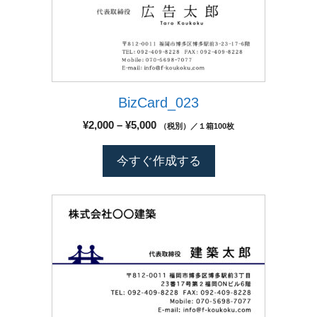
が
ー
品
あ
ジ
に
り
か
は
ま
ら
複
す。
選
数
オ
択
BizCard_023
の
プ
で
バ
シ
価
¥
2,000
–
¥
5,000
（税別）／１箱100枚
き
リ
格
ョ
ま
エ
帯:
ン
今すぐ作成する
す
¥2,000
ー
は
–
シ
商
¥5,000
こ
ョ
品
の
ン
ペ
商
が
ー
品
あ
ジ
に
り
か
は
ま
ら
複
す。