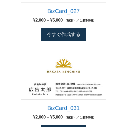
選
数
オ
択
BizCard_027
の
プ
で
バ
シ
価
¥
2,000
–
¥
5,000
（税別）／１箱100枚
き
リ
格
ョ
ま
エ
帯:
ン
今すぐ作成する
す
¥2,000
ー
は
–
シ
商
¥5,000
こ
ョ
品
の
ン
ペ
商
が
ー
品
あ
ジ
に
り
か
は
ま
ら
複
す。
選
数
オ
択
BizCard_031
の
プ
で
バ
シ
価
¥
2,000
–
¥
5,000
（税別）／１箱100枚
き
リ
格
ョ
ま