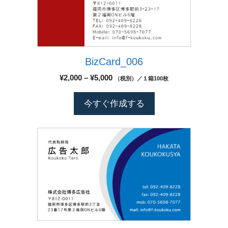
あ
ジ
に
り
か
は
ま
ら
複
す。
選
数
オ
択
BizCard_006
の
プ
で
バ
シ
価
¥
2,000
–
¥
5,000
（税別）／１箱100枚
き
リ
格
ョ
ま
エ
帯:
ン
今すぐ作成する
す
¥2,000
ー
は
–
シ
商
¥5,000
こ
ョ
品
の
ン
ペ
商
が
ー
品
あ
ジ
に
り
か
は
ま
ら
複
す。
選
数
オ