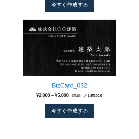
エ
帯:
ン
今すぐ作成する
す
¥2,000
ー
は
–
シ
商
¥5,000
こ
ョ
品
の
ン
ペ
商
が
ー
品
あ
ジ
に
り
か
は
ま
ら
複
す。
選
数
オ
択
BizCard_032
の
プ
で
バ
シ
価
¥
2,000
–
¥
5,000
（税別）／１箱100枚
き
リ
格
ョ
ま
エ
帯:
ン
今すぐ作成する
す
¥2,000
ー
は
–
シ
商
¥5,000
こ
ョ
品
の