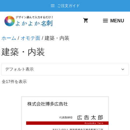
コ
ご注文ガイド
ン
テ
MENU
ン
ツ
ホーム
/
オモテ面
/ 建築・内装
へ
ス
建築・内装
キ
ッ
プ
全17件を表示
こ
の
商
品
に