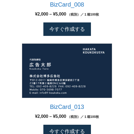
択
BizCard_008
の
プ
で
バ
シ
価
¥
2,000
–
¥
5,000
（税別）／１箱100枚
き
リ
格
ョ
ま
エ
帯:
ン
今すぐ作成する
す
¥2,000
ー
は
–
シ
商
¥5,000
こ
ョ
品
の
ン
ペ
商
が
ー
品
あ
ジ
に
り
か
は
ま
ら
複
す。
選
数
オ
択
BizCard_013
の
プ
で
バ
シ
価
¥
2,000
–
¥
5,000
（税別）／１箱100枚
き
リ
格
ョ
ま
エ
帯:
ン
今すぐ作成する
す