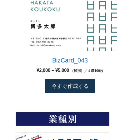
ョ
品
の
ン
ペ
商
が
ー
品
あ
ジ
に
り
か
は
ま
ら
複
す。
選
数
オ
択
BizCard_043
の
プ
で
バ
シ
価
¥
2,000
–
¥
5,000
（税別）／１箱100枚
き
リ
格
ョ
ま
エ
帯:
ン
今すぐ作成する
す
¥2,000
ー
は
–
シ
商
¥5,000
ョ
品
ン
ペ
が
ー
あ
ジ
り