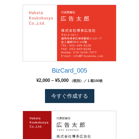
–
シ
商
¥5,000
こ
ョ
品
の
ン
ペ
商
が
ー
品
あ
ジ
に
り
か
は
ま
ら
複
す。
選
数
オ
択
BizCard_005
の
プ
で
バ
シ
価
¥
2,000
–
¥
5,000
（税別）／１箱100枚
き
リ
格
ョ
ま
エ
帯:
ン
今すぐ作成する
す
¥2,000
ー
は
–
シ
商
¥5,000
こ
ョ
品
の
ン
ペ
商
が
ー
品