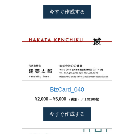
リ
格
ョ
ま
エ
帯:
ン
今すぐ作成する
す
¥2,000
ー
は
–
シ
商
¥5,000
こ
ョ
品
の
ン
ペ
商
が
ー
品
あ
ジ
に
り
か
は
ま
ら
複
す。
選
数
オ
択
BizCard_040
の
プ
で
バ
シ
価
¥
2,000
–
¥
5,000
（税別）／１箱100枚
き
リ
格
ョ
ま
エ
帯:
ン
今すぐ作成する
す
¥2,000
ー
は
–
シ
商
¥5,000
こ