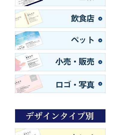
き
ま
す