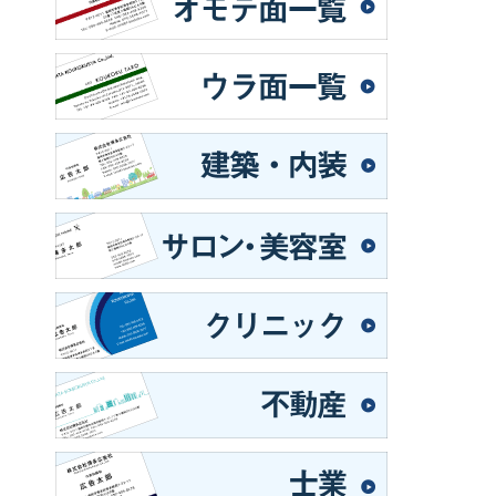
か
ま
ら
す。
選
オ
択
プ
で
シ
き
ョ
ま
ン
す
は
商
品
ペ
ー
ジ
か
ら
選
択
で