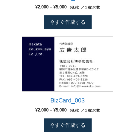
バ
シ
価
¥
2,000
–
¥
5,000
（税別）／１箱100枚
リ
格
ョ
エ
帯:
ン
今すぐ作成する
¥2,000
ー
は
–
シ
商
¥5,000
こ
ョ
品
の
ン
ペ
商
が
ー
品
あ
ジ
に
り
か
は
ま
ら
複
す。
選
数
オ
択
BizCard_003
の
プ
で
バ
シ
価
¥
2,000
–
¥
5,000
（税別）／１箱100枚
き
リ
格
ョ
ま
エ
帯:
ン
今すぐ作成する
す
¥2,000
ー
は