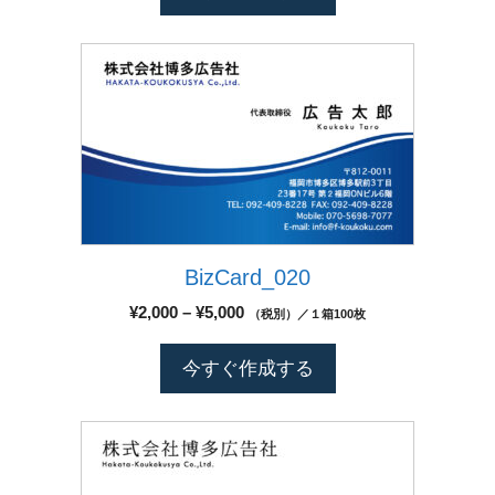
¥2,000
ー
は
–
シ
商
¥5,000
こ
ョ
品
の
ン
ペ
商
が
ー
品
あ
ジ
に
り
か
は
ま
ら
複
す。
選
数
オ
択
BizCard_020
の
プ
で
バ
シ
価
¥
2,000
–
¥
5,000
（税別）／１箱100枚
き
リ
格
ョ
ま
エ
帯:
ン
今すぐ作成する
す
¥2,000
ー
は
–
シ
商
¥5,000
こ
ョ
品
の
ン
ペ
商