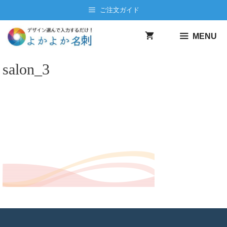
コ
ご注文ガイド
ン
テ
MENU
ン
ツ
salon_3
へ
ス
キ
ッ
プ